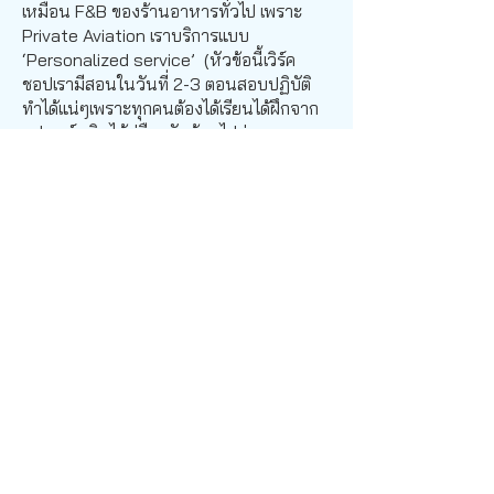
เหมือน F&B ของร้านอาหารทั่วไป เพราะ
Private Aviation เราบริการแบบ
‘Personalized service’ (หัวข้อนี้เวิร์ค
ชอปเรามีสอนในวันที่ 2-3 ตอนสอบปฏิบัติ
ทำได้แน่ๆเพราะทุกคนต้องได้เรียนได้ฝึกจาก
อุปกรณ์จริง ได้คู่มือกลับบ้านไปอ่านทวนเอง
ด้วยนะ)
บางครั้งเจ้าของเครื่องบินในกลุ่ม Ultra High
Net Worth (UHNW) หลายรายก็ยินดีที่จะ
จ้างแอร์คนใหม่ที่มี ทัศนคติ Service
Mindset มีบุคลิกภาพดี มีความเป็นคน
Coachable มากกว่าลูกเรือที่มี
ประสบการณ์การบินเชิงพาณิชย์แต่ไม่เข้าใจ
‘Personalization’ หรือ บริการที่ปรับตาม
ความต้องการส่วนบุคคล (Bespoke
Service) จริงๆ ค่ะ
Workshop ของครูออกแบบมาให้ครอบคลุม
ความรู้และทักษะที่จำเป็น เกือบทุกเรื่องไม่มี
ในCommercial airlinesเลย ครูแชร์