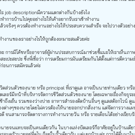
อะไร job descriptionมีความแตกต่างกันบ้างยังไง
ำการบ้านไปคุยอย่างไรให้เค้าอยากรับเราเข้าทำงาน
ครแล้วจริงๆ ควรต้องทำงานอย่างไรให้ประสบความสำเร็จ จะไปวางตัวอย่า
ทำงานของเราอย่างไรให้ถูกต้องเหมาะสมด้วยค่ะ
 และ การมีโค้ชหรืออาจารย์ผู้ผ่านประสบการณ์มาช่วยชี้แนะให้เราเห็นภา
ปะสะปะ ซึ่งพี่เชื่อว่า การเตรียมการมันเตรียมกันได้ตั้งแต่การตีความเนื
่ก่อนการสมัครแล้วค่ะ
ชีวิตส่วนตัวของนาย หรือ principal ที่เราดูแล อาจเป็นนายท่านเดียว หรื
บัตเลอร์มีหน้าที่บริหารจัดการชีวิตส่วนตัวของนาย โดยเฉพาะเรื่องกิจธุร
่เช้าถึงเย็น รวมของว่างบ่าย อาหารสำรองติดบ้านอื่นๆ ดูแลสต้อกไวน์ ด
ม เรื่องต่างๆของนายโดยไม่ควรต้องให้นายออกปากสั่งงาน แต่จัดการวางแ
ย่างดี จนสามารถจัดตารางการทำงานรายวัน หรือ รายเดือนได้อย่างเรียบร
ใจนายจนแทบจะเป็นคนเดียวกัน ในบางแห่งบัตเลอร์ก็อาศัยอยู่ในบ้านเดียวกั
รอบครัวนายอยู่ที่ดูไบ ก็อยู่ในรั้วเดียวกัน แต่แยกบ้านค่ะ การได้ตื่นมา