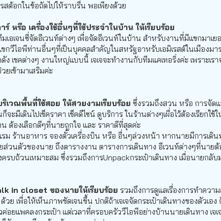
ารสต้อกในข้อถัดไปให้ราบรื่น พอเพียงด้วย
์ หรือ เครื่องใช้อื่นๆที่ใช้ประจำในบ้าน ให้เรียบร้อย
มเอเจนซี่จัดอีเวนท์ต่างๆ เพื่อจัดอีเวนท์ในบ้าน สำหรับงานที่มีแขกมา
ยงแขกวีไอพีท่านอื่นๆที่เป็นบุคคลสำคัญในสหรัฐอาหรับเอมิเรสต์ในเมืองม
ชื่อดัง เชคต่างๆ งานใหญ่แบบนี้ เจเจจะทำงานกับทีมแคเทอริ่งค่ะ เพราะเร
ช่วยเข้ามาเสริมค่ะ
ิเวณพื้นที่ใช้สอย ให้สวยงามเรียบร้อย
ซึ่งรวมถึงสวน หรือ การจัดแ
็จะมีเดินไปเช็คราคา เช็คดีไซน์ ดูบริการ ในร้านต่างๆเผื่อไว้ต้องเรียกใช
้าน ต้องเลือกดีๆที่นายถูกใจ และ ราคาดีที่สุดค่ะ
รม ร้านอาหาร จองตั๋วเครื่องบิน หรือ อื่นๆล่วงหน้า หากนายมีการเดิน
ยส่วนตัวของนาย ถึงตารางงาน ตารางการเดินทาง อีเวนท์ต่างๆที่นายต้องไ
อย่างครบถ้วนเหมาะสม ซึ่งรวมถึงการUnpackกระเป๋าเดินทาง เมื่อนายกลับ
 walk in closet ของนายให้เรียบร้อย
รวมถึงการดูแลเรื่องการทำความ
๋า ด้วย เพื่อให้เห็นภาพชัดเจนขึ้น ปกติถ้าเจเจจัดกระเป๋าเดินทางของตัวเ
ค่อยแพคลงกระเป๋า แต่เวลาที่ครอบครัววีไอพีอย่างบ้านนายเดินทาง เจเจต้อ