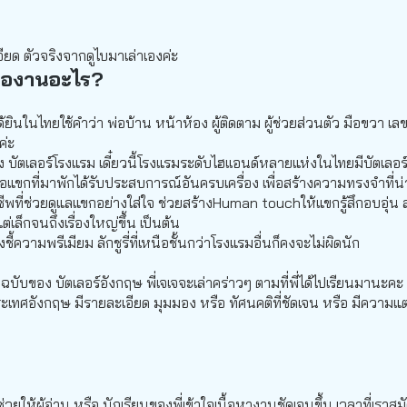
อียด ตัวจริงจากดูไบมาเล่าเองค่ะ
ิสคืองานอะไร?
ินในไทยใช้คำว่า พ่อบ้าน หน้าห้อง ผู้ติดตาม ผู้ช่วยส่วนตัว มือขวา เลขา 
้ค่ะ
ัตเลอร์โรงแรม เดี๋ยวนี้โรงแรมระดับไฮเเอนด์หลายแห่งในไทยมีบัตเลอร์ เซอ
หรือแขกที่มาพักได้รับประสบการณ์อันครบเครื่อง เพื่อสร้างความทรงจำที่
ีพที่ช่วยดูแลแขกอย่างใส่ใจ ช่วยสร้างHuman touchให้แขกรู้สึกอบอุ่น
่เล็กจนถึงเรื่องใหญ่ขึ้น เป็นต้น
งชี้ความพรีเมียม ลักชูรี่ที่เหนือชั้นกว่าโรงแรมอื่นก็คงจะไม่ผิดนัก
บับของ บัตเลอร์อังกฤษ พี่เจเจจะเล่าคร่าวๆ ตามที่พี่ได้ไปเรียนมานะค
ประเทศอังกฤษ มีรายละเอียด มุมมอง หรือ ทัศนคติที่ชัดเจน หรือ มีควา
พื่อช่วยให้ผู้อ่าน หรือ นักเรียนของพี่เข้าใจเนื้อหางานชัดเจนขึ้น เวลาที่เร