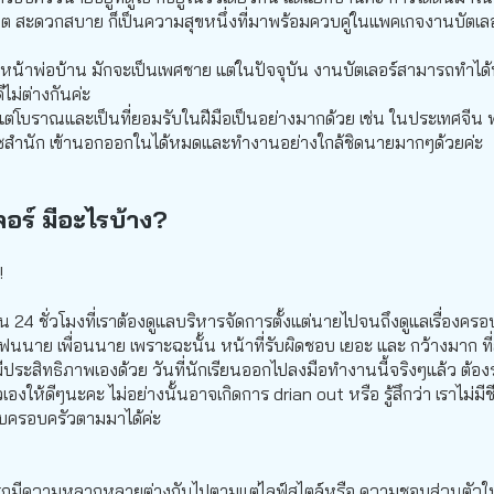
ะณีต สะดวกสบาย ก็เป็นความสุขหนึ่งที่มาพร้อมควบคู่ในแพคเกจงานบัตเ
วหน้าพ่อบ้าน มักจะเป็นเพศชาย แต่ในปัจจุบัน งานบัตเลอร์สามารถทำได
ไม่ต่างกันค่ะ
งแต่โบราณและเป็นที่ยอมรับในฝีมือเป็นอย่างมากด้วย เช่น ในประเทศจีน 
ราชสำนัก เข้านอกออกในได้หมดและทำงานอย่างใกล้ชิดนายมากๆด้วยค่ะ
ลอร์ มีอะไรบ้าง?
!!
น 24 ชั่วโมงที่เราต้องดูแลบริหารจัดการตั้งแต่นายไปจนถึงดูแลเรื่องคร
งแฟนนาย เพื่อนนาย เพราะฉะนั้น หน้าที่รับผิดชอบ เยอะ และ กว้างมาก ท
ี่มีประสิทธิภาพเองด้วย วันที่นักเรียนออกไปลงมือทำงานนี้จริงๆแล้ว ต้องร
ให้ดีๆนะคะ ไม่อย่างนั้นอาจเกิดการ drian out หรือ รู้สึกว่า เราไม่มีช
กับครอบครัวตามมาได้ค่ะ
มารถมีความหลากหลายต่างกันไปตามแต่ไลฟ์สไตล์หรือ ความชอบส่วนตัวใ