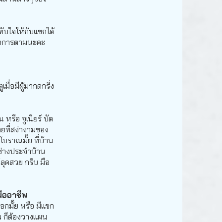
ับใจให้กับแขกได้
นตนาการตามนะคะ
ื่อมีผู้มากดกริ่ง
หรือ จูเนียร์ บัต
ายที่สง่างามของ
ยโบราณมั้ย ที่บ้าน
 ช่างประจำบ้าน
้ลุคสวย กริบ มือ
มืออาชีพ
อกมั้ย หรือ มีแขก
ว ก็ต้องวางแผน