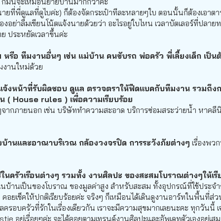
ก็มันจะเหมือนย้ายบ้านมากกว่าค่ะ
ายที่พี่ดูแลที่ดูไบค่ะ) ก็ต้องจัดกระเป๋าทีละหลายๆใบ ตอนนั้นก็ต้องเอา
ต้องอย่าลืมเขียนโน้ตแจ้งนายด้วยว่า อะไรอยู่ใบไหน เวลาบัตเลอร์ที่ปล
ย ประหยัดเวลาขึ้นค่ะ
ือ ทีมงานอื่นๆ เช่น แม่บ้าน คนขับรถ พ่อครัว พี่เลี้ยงเด็ก เป็น
มงานใหม่ด้วย
้งหน้าที่รับผิดชอบ ดูแล ตรวจตราให้ฟีดแบคกับทีมงาน รวมถึงก
้าน ( House rules ) เพื่อความเรียบร้อย
จากภายนอก เช่น บริษัททำความสะอาด บริการซ่อมสระว่ายน้ำ หาคลีน
้านและอาณาบริเวณ กล้องวงจรปิด การระวังภัยต่างๆ
เรื่องพวก
ใช้ในครัวเรือนต่างๆ รวมทั้ง งานศิลปะ ของสะสมโบราณต่างๆให้เร
นบ้านเป็นของโบราณ ของมูลค่าสูง สำหรับสะสม ทั้งอุปกรณ์ที่ใช้ประจำ
คอยเช็คให้ปกติเรียบร้อยค่ะ จริงๆ ก็เหมือนได้เดินดูงานอาร์ทในพื้นที่ส่
ลครอบครัวที่รักในเรื่องเดียวกัน เราจะมีความสุขมากเลยนะคะ ทุกวันนี้ เจ
ie อยู่เรื่อยๆค่ะ จะได้คอยตามเทรนด์งานศิลปะและอัพเดทตัวเองอยู่เส