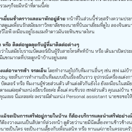
งรวมๆก็จะมีหน้าที่ตามนี้ค่ะ
าเยี่ยมชั่วคราวและมาพักอยู่ด้วย
หน้าที่ในส่วนนี้ช่วยสร้างความประท
กาสดูแลเพื่อนรักสมัยมหาวิทยาลัยของนายที่บินมาเยี่ยมที่ดูไบ ลองจิ
ลดั่งวีไอพี เหมือนอยู่โรงแรมห้าดาวมันจะฟินขนาดไหน
 หรือ ติดต่อพูดคุยกับผู้ที่มาติดต่อต่างๆ
ว่าในสมัยโบราณบัตเลอร์เป็นผู้รับสายโทรศัพท์บ้าน หรือ เดินมาเปิดประตูเม
่อมีแขกมากดที่ประตูหน้าบ้านอยู่นะคะ
้งแต่อาหารเช้า จรดเย็น
โดยทำงานคู่ไปกับทีมงานอื่นๆ เช่น เชฟ แม่บ้าน 
 Abby จะเห็นการทำงานเป็นทีมแบบเป็นเรื่องเป็นราว อุปกรณ์เครื่องแต่งก
น บัตเลอร์ หรือ ทีมงานผู้ช่วยส่วนตัว เค้าแต่งตัวกันยังไง ยังเหมือนในสมั
มตามแต่ละตำแหน่งเรียบร้อยค่ะ ตั้งแต่ คนขับรถ เชฟส่วนตัว คุณแม่บ้าน
 คือ คุณเจเจ นี่แหละค่ะ เพราะมีตำแหน่ง Personal assistant นายขอขอให
ถึงแม้จะเป็นการเสริฟอยู่ภายในบ้าน ก็ต้องบริการและนำเสริฟอย่าง
ก้ต้องวางแผนเป็นสัปดาห์ล่วงหน้า ดูด้วยว่านายมีนัดเลี้ยงทานข้าวข้างน
องนายเป็นใคร จะเป็นงานเลี้ยงกับเพื่อนสนิท หรือ ทานแค่ภายในครอบครั