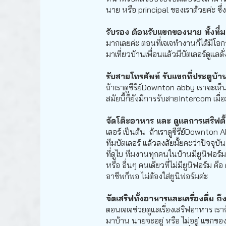
นาย หรือ principal ของเราด้วยค่ะ ซึ่
รับรอง ต้อนรับแขกของนาย ทั้งที่ม
มากเลยค่ะ ตอนที่เจเจทำงานก็ได้มีโอ
มาเที่ยวบ้านเพื่อนแล้วมีบัตเลอร์ดูแ
รับสายโทรศัพท์ รับแขกที่ประตูบ้าน
ถ้าเราดูซีรีย์Downton abby เราจะเห็น
สมัยนี้ก็ยังมีการรับสายIntercom เมื
จัดโต๊ะอาหาร และ ดูแลการเสริฟตั
เลอร์ เป็นต้น ถ้าเราดูซีรีย์Downton
ทีมบัตเลอร์ แล้วสงสัยมั้ยคะว่าปัจจุบั
ที่ดูไบ ทีมงานทุกคนในบ้านมียูนิฟอร์
หรือ อื่นๆ คนเดียวที่ไม่มียูนิฟอร์ม
อาชีพก็พอ ไม่ต้องใส่ยูนิฟอร์มค่ะ
จัดเสริฟทั้งอาหารและเครื่องดื่ม 
ตอนเจเจช่วยดูแลเรื่องเสริฟอาหาร เรา
มาบ้าน นายจะอยู่ หรือ ไม่อยู่ แขกข