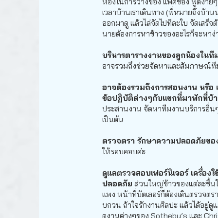
ห้องในการวางของ แพคของ พูดง่ายๆ 
เวลาบ้านเราเดินทาง (พี่หมายถึงบ้านน
ออกมาดู แล้วไล่จัดไปทีละใบ จัดเสร็จ
นายต้องการหาข้าวของอะไรก็จะหาง่า
บริหารตารางงานของลูกน้องในทีม หร
อาจรวมถึงช่วยจัดหาและสัมภาษณ์ที
อาจต้องรวมถึงการสอนงาน หรือ แจ
ข้อปฏิบัติต่างๆกับแขกที่มาพักที่บ
ประสานงาน จัดหาทีมงานบริการอื่นๆ
เป็นต้น
ตรวจตรา รักษาความปลอดภัยของบ
ให้รอบคอบค่ะ
ดูแลตรวจสอบเฟอร์นิเจอร์ เครื่อง
ปลอดภัย
ส่วนใหญ่ข้าวของแต่ละชิ้นใ
แพง หน้าที่บัตเลอร์ก็ต้องเดินตรวจตรา 
บกวน ถ้าใจรักงานศิลปะ แล้วได้อยู่ดูแ
ดูงานต่างๆของ Sotheby’s และ Christ